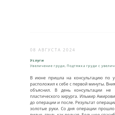
08 АВГУСТА 2024
Услуги
Увеличение груди
,
Подтяжка груди с увели
В июне пришла на консультацию по у
расположил к себе с первой минуты. Вни
объяснил. В день консультации не 
пластического хирурга. Ильмир Амиров
до операции и после. Результат операци
золотые руки. Со дня операции прошло
видно, грудь как родная. Большое спаси