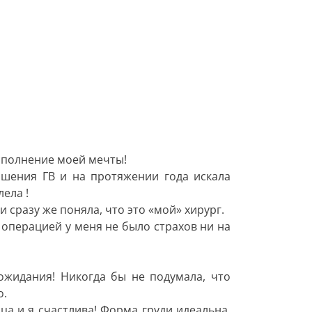
исполнение моей мечты!
ршения ГВ и на протяжении года искала
ела !
 сразу же поняла, что это «мой» хирург.
 операцией у меня не было страхов ни на
жидания! Никогда бы не подумала, что
о.
а и я счастлива! Форма груди идеальна,