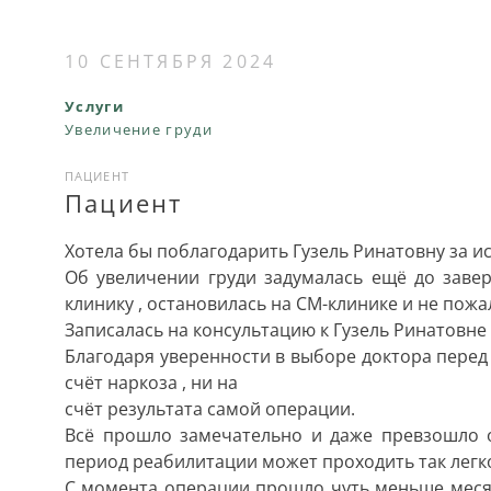
10 СЕНТЯБРЯ 2024
Услуги
Увеличение груди
ПАЦИЕНТ
Пациент
Хотела бы поблагодарить Гузель Ринатовну за 
Об увеличении груди задумалась ещё до заве
клинику , остановилась на СМ-клинике и не пожал
Записалась на консультацию к Гузель Ринатовне и
Благодаря уверенности в выборе доктора перед
счёт наркоза , ни на
счёт результата самой операции.
Всё прошло замечательно и даже превзошло о
период реабилитации может проходить так легк
С момента операции прошло чуть меньше месяц