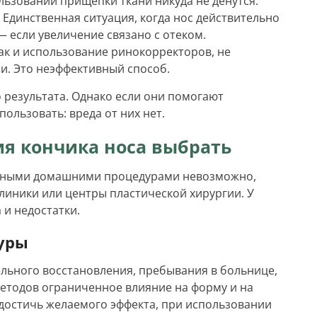
ьзовании прищепки ткани никуда не денутся.
 Единственная ситуация, когда нос действительно
 если увеличение связано с отеком.
как и использование ринокорректоров, не
и. Это неэффективный способ.
о результата. Однако если они помогают
пользовать: вреда от них нет.
я кончика носа выбрать
ионными домашними процедурами невозможно,
линики или центры пластической хирургии. У
 и недостатки.
уры
ельного восстановления, пребывания в больнице,
 методов ограниченное влияние на форму и на
 достичь желаемого эффекта, при использовании