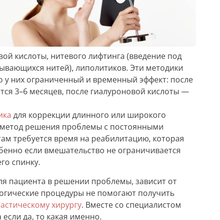
вой кислоты, нитевого лифтинга (введение под
ывающихся нитей), липолитиков. Эти методики
о у них ограниченный и временный эффект: после
тся 3–6 месяцев, после гиалуроновой кислоты —
ика
для коррекции длинного или широкого
 метод решения проблемы с постоянными
там требуется время на реабилитацию, которая
обенно если вмешательство не ограничивается
го спинку.
ля пациента в решении проблемы, зависит от
логические процедуры не помогают получить
астическому хирургу
. Вместе со специалистом
 если да, то какая именно.