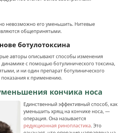
но невозможно его уменьшить. Нитевые
 являются общепринятыми.
нове ботулотоксина
орые авторы описывают способы изменения
и динамике с помощью ботулинического токсина,
ятыми, и ни один препарат ботулинического
о показания к применению.
уменьшения кончика носа
Единственный эффективный способ, как
уменьшить хрящ на кончике носа, —
операция. Она называется
редукционная ринопластика
. Это
означает, что операция направлена на