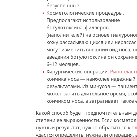
безуспешные.
Косметологические процедуры.
Предполагают использование
ботулотоксина, филлеров
(наполнителей) на основе гиалуроно
кожу рассасывающихся или нерассас
могут изменить внешний вид носа, н
введения ботулотоксина он сохраняе
6–12 месяцев.
Хирургические операции.
Ринопласт
кончика носа — наиболее надежный
результатами. Из минусов — пациен
может занять длительное время, ос
кончиком носа, а затрагивает также е
Какой способ будет предпочтительным д
степени ее выраженности. Если космето
нужный результат, нужно обратиться к
пл
удастся определить, нужна ли операция, а