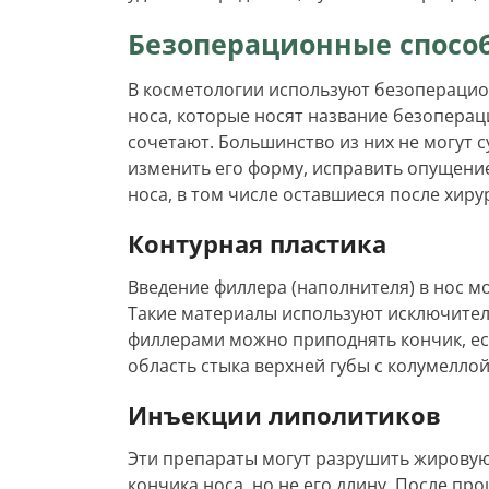
Безоперационные спосо
В косметологии используют безопераци
носа, которые носят название безоперац
сочетают. Большинство из них не могут 
изменить его форму, исправить опущени
носа, в том числе оставшиеся после хир
Контурная пластика
Введение филлера (наполнителя) в нос мо
Такие материалы используют исключител
филлерами можно приподнять кончик, есл
область стыка верхней губы с колумелло
Инъекции липолитиков
Эти препараты могут разрушить жирову
кончика носа, но не его длину. После пр